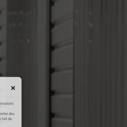
ormations
raiter des
 fait de