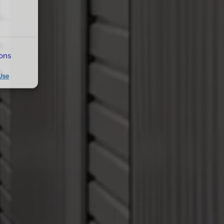
ions
Use