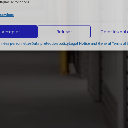
tiques et fonctions.
 services
Accepter
Refuser
Gérer les opt
nnées personnelles
Data protection policy
Legal Notice and General Terms of 