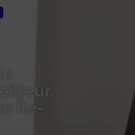
de
illeur
en Île-