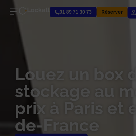
Lockall
Réserver
01 89 71 30 73
Louez un box 
stockage au me
prix à Paris et 
de-France