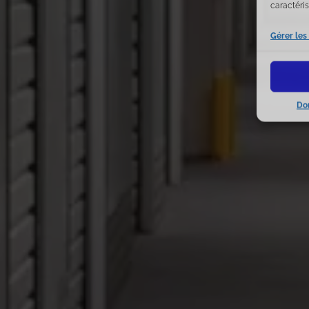
caractéris
Gérer les
Do