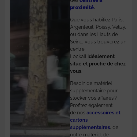
des
centres à
proximité
.
Que vous habitiez Paris,
Argenteuil, Poissy, Velizy,
ou dans les Hauts de
Seine, vous trouverez un
centre
Lockall
idéalement
situé et proche de chez
vous.
Besoin de matériel
supplémentaire pour
stocker vos affaires ?
Profitez également
de nos
accessoires et
cartons
supplémentaires
, de
notre matériel de