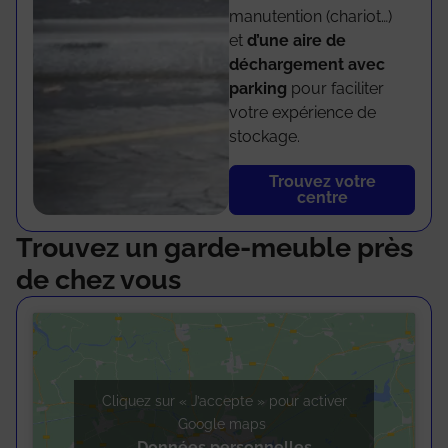
manutention (chariot…)
et
d’une aire de
déchargement avec
parking
pour faciliter
votre expérience de
stockage.
Trouvez votre
centre
Trouvez un garde-meuble près
de chez vous
Cliquez sur « J’accepte » pour activer
Google maps
Données personnelles