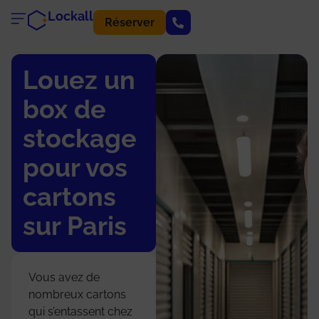
Lockall
Réserver
Louez un
box de
stockage
pour vos
cartons
sur Paris
Vous avez de
nombreux cartons
qui s’entassent chez