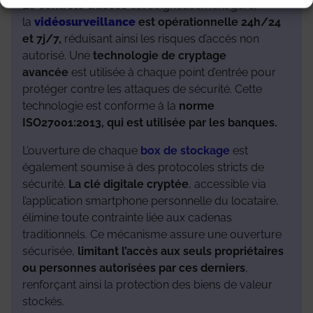
Le contrôle d’accès
est soigneusement géré,
la
vidéosurveillance
est opérationnelle 24h/24
et 7j/7,
réduisant ainsi les risques d’accès non
autorisé. Une
technologie de cryptage
avancée
est utilisée à chaque point d’entrée pour
protéger contre les attaques de sécurité. Cette
technologie est conforme à la
norme
ISO27001:2013, qui est utilisée par les banques.
L’ouverture de chaque
box de stockage
est
également soumise à des protocoles stricts de
sécurité.
La clé digitale cryptée
, accessible via
l’application smartphone personnelle du locataire,
élimine toute contrainte liée aux cadenas
traditionnels. Ce mécanisme assure une ouverture
sécurisée,
limitant l’accès aux seuls propriétaires
ou personnes autorisées par ces derniers
,
renforçant ainsi la protection des biens de valeur
stockés.