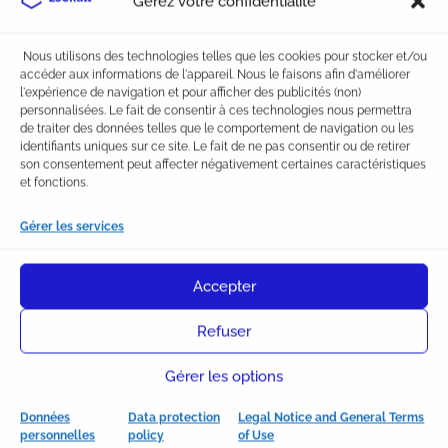
Gérez votre confidentialité
du box.
Distance
: nécessite de se déplacer pour
accéder aux biens, selon la localisation du
Nous utilisons des technologies telles que les cookies pour stocker et/ou
accéder aux informations de l'appareil. Nous le faisons afin d'améliorer
box.
l'expérience de navigation et pour afficher des publicités (non)
Accès
: certaines installations peuvent avoir
personnalisées. Le fait de consentir à ces technologies nous permettra
des horaires d’ouverture limités, mais plus
de traiter des données telles que le comportement de navigation ou les
identifiants uniques sur ce site. Le fait de ne pas consentir ou de retirer
larges qu’un garde meuble.
son consentement peut affecter négativement certaines caractéristiques
Engagement
: Certaines options avec
et fonctions.
promotion peuvent nécessiter un engagement
minimum.
Gérer les services
Accepter
Des box modernes et
sécurisés pour mettre à l’abri
Refuser
vos biens
Gérer les options
Dans nos box, la sécurité de vos biens stockés en
cartons est assurée.
Données
Data protection
Legal Notice and General Terms
personnelles
policy
of Use