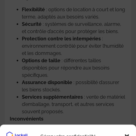
Flexibilité
: options de location à court et long
terme, adaptés aux besoins variés.
Sécurité
: systèmes de surveillance, alarme,
et contrôle d’accès pour protéger les biens.
Protection contre les intempéries
:
environnement contrôlé pour éviter l’humidité
et les dommages.
Options de taille
: différentes tailles
disponibles pour répondre aux besoins
spécifiques.
Assurance disponible
: possibilité d’assurer
les biens stockés.
Services supplémentaires
: vente de matériel
d’emballage, transport, et autres services
souvent proposés.
Inconvénients
Coût variable
: selon la taille et la localisation