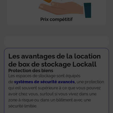
Prix compétitif
Les avantages de la location
de box de stockage Lockall
Chez Lockall, nous proposons des solutions de
Protection des biens
stockage abordables et de qualité avec des
Les espaces de stockage sont équipés
tarifs compétitifs et transparents.
de
systèmes de sécurité avancés
,
une protection
qui est souvent supérieure à ce que vous pouvez
Saber más
avoir chez vous, surtout si vous vivez dans une
zone à risque ou dans un bâtiment avec une
sécurité limitée.