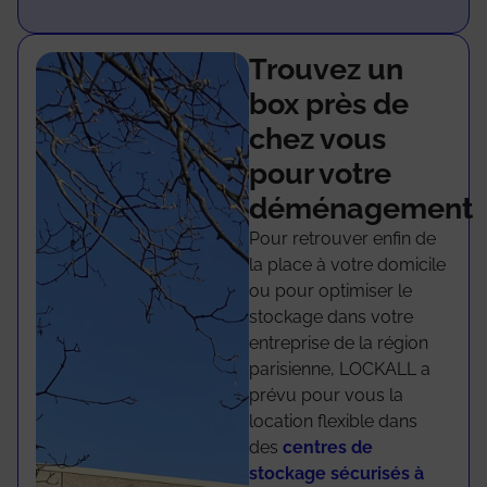
Trouvez un
box près de
chez vous
pour votre
déménagement
Pour retrouver enfin de
la place à votre domicile
ou pour optimiser le
stockage dans votre
entreprise de la région
parisienne, LOCKALL a
prévu pour vous la
location flexible dans
des
centres de
stockage sécurisés à