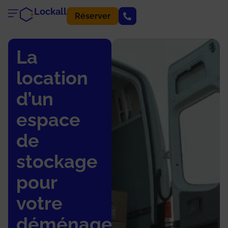
Lockall
Réserver
La
location
d’un
espace
de
stockage
pour
votre
déménagement