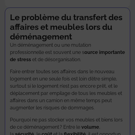
Le problème du transfert des
affaires et meubles lors du
Chez Lockall, nous proposons des solutions de
déménagement
stockage abordables et de qualité avec des
tarifs compétitifs et transparents.
Un déménagement ou une mutation
professionnelle est souvent une s
ource importante
de stress
et de désorganisation.
Saber más
Faire entrer toutes ses affaires dans le nouveau
logement en une seule fois est loin d’être simple,
surtout si le logement n’est pas encore prêt, et le
déplacement par empilage de tous les meubles et
affaires dans un camion en même temps peut
augmenter les risques de dommages.
Pourquoi ne pas stocker vos meubles et biens lors
de ce déménagement ? Entre le
volume
,
la
sécurité
, le
coût
et la
flexibilité
, il est opportun