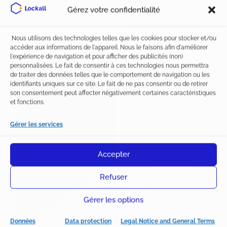
Gérez votre confidentialité
box XXL.
Soyez tranquille,
sites sécurisés
Nous utilisons des technologies telles que les cookies pour stocker et/ou
accéder aux informations de l'appareil. Nous le faisons afin d'améliorer
:
vidéo et
l'expérience de navigation et pour afficher des publicités (non)
télésurveillance
personnalisées. Le fait de consentir à ces technologies nous permettra
24h/24 et 7j/7
.
de traiter des données telles que le comportement de navigation ou les
identifiants uniques sur ce site. Le fait de ne pas consentir ou de retirer
Flexibilité de la
son consentement peut affecter négativement certaines caractéristiques
durée du
contrat
et fonctions.
de location
: chez
nous c’est
sans
Gérer les services
engagement
Bénéficiez
Accepter
des
meilleurs
tarifs
de Paris et
Refuser
région parisienne.
Cartons, papier bulles,
Gérer les options
housses de protection,
matériel de manutention
Données
Data protection
Legal Notice and General Terms