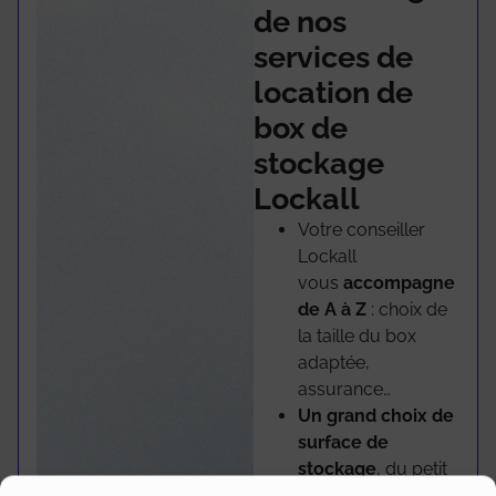
de nos
services de
location de
box de
stockage
Lockall
Votre conseiller
Lockall
vous
accompagne
de A à Z
: choix de
la taille du box
adaptée,
assurance…
Un grand choix de
surface de
stockage
, du petit
box de 0,5m3 au