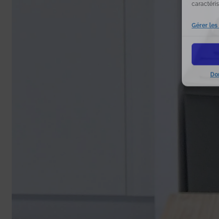
caractéris
Gérer les
Do