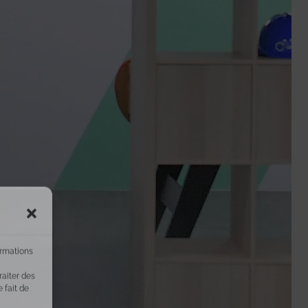
ormations
raiter des
 fait de