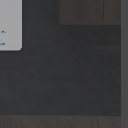
ions
Use