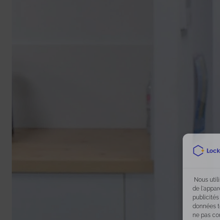
Nous util
de l'appar
publicités
données te
ne pas co