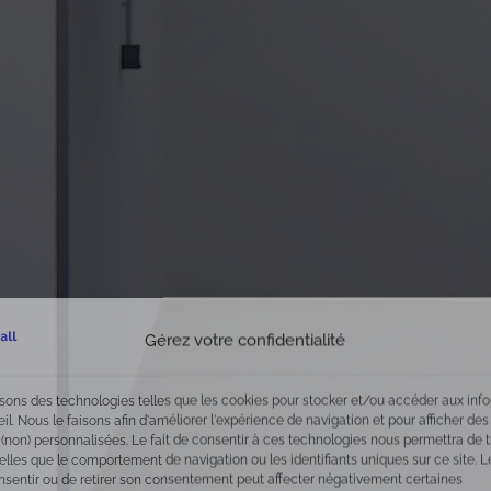
Gérez votre confidentialité
isons des technologies telles que les cookies pour stocker et/ou accéder aux inf
eil. Nous le faisons afin d'améliorer l'expérience de navigation et pour afficher des
 (non) personnalisées. Le fait de consentir à ces technologies nous permettra de t
lles que le comportement de navigation ou les identifiants uniques sur ce site. Le
nsentir ou de retirer son consentement peut affecter négativement certaines