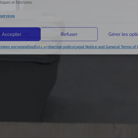
tiques et fonctions.
 services
Accepter
Refuser
Gérer les opt
nnées personnelles
Data protection policy
Legal Notice and General Terms of 