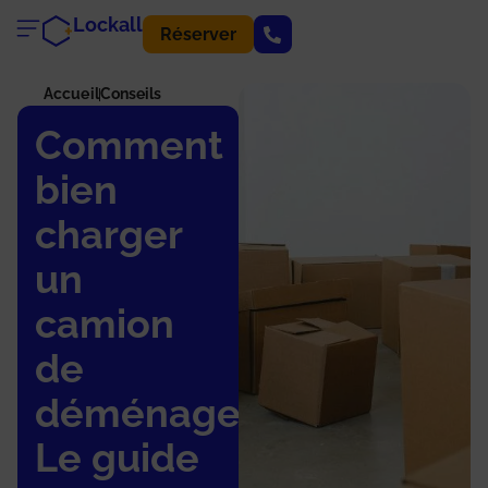
Lockall
Réserver
Accueil
Conseils
Comment
bien
charger
un
camion
de
déménagement ?
Le guide