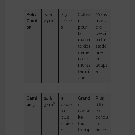
Petit
20 à
2-3
Suffisa
Moins
Cami
23 m³
pièce
nt
mania
on
s
pour
ble,
la
besoi
majori
n d’un
té des
statio
démé
nnem
nage
ent
ments
adapt
famili
é
aux
Cami
28 à
4
Grand
Plus
on 5T
32 m³
pièce
e
difficil
s et
capac
e à
plus,
ité,
condu
maiso
tout
ire,
ns
transp
néces