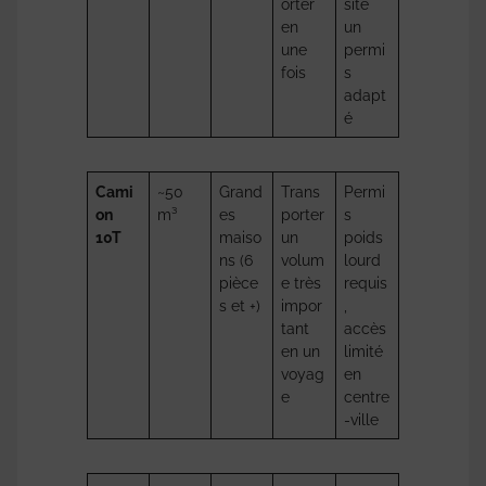
orter
site
en
un
une
permi
fois
s
adapt
é
Cami
~50
Grand
Trans
Permi
on
m³
es
porter
s
10T
maiso
un
poids
ns (6
volum
lourd
pièce
e très
requis
s et +)
impor
,
tant
accès
en un
limité
voyag
en
e
centre
-ville