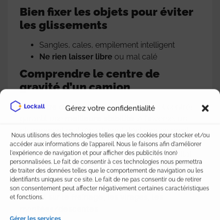
Bien fixer les objets pour éviter
les glissements
Sangles, cales, empilement intelligent
Ne rien laisser libre
ou mal calé
Comprendre le centre de
gravité d’un camion
Un
centre de gravité bien placé
(bas et centré)
Gérez votre confidentialité
garantit une
meilleure stabilité
. À l’inverse, un
chargement mal réparti peut déplacer ce point
Nous utilisons des technologies telles que les cookies pour stocker et/ou
d’équilibre vers l’arrière, l’avant ou un côté, ce qui
accéder aux informations de l'appareil. Nous le faisons afin d'améliorer
rend le camion plus difficile à contrôler. Résultat :
l'expérience de navigation et pour afficher des publicités (non)
personnalisées. Le fait de consentir à ces technologies nous permettra
risque de
balancement
, d’
écart de trajectoire
ou
de traiter des données telles que le comportement de navigation ou les
même de
renversement
.
identifiants uniques sur ce site. Le fait de ne pas consentir ou de retirer
son consentement peut affecter négativement certaines caractéristiques
Impact sur le freinage, les virages, les
et fonctions.
montées/descentes
Gérer les services