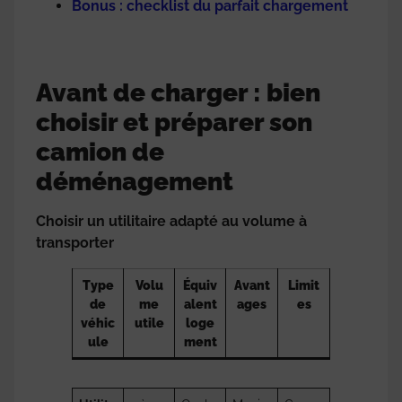
Bonus : checklist du parfait chargement
Avant de charger : bien
choisir et préparer son
camion de
déménagement
Choisir un utilitaire adapté au volume à
transporter
Type
Volu
Équiv
Avant
Limit
de
me
alent
ages
es
véhic
utile
loge
ule
ment