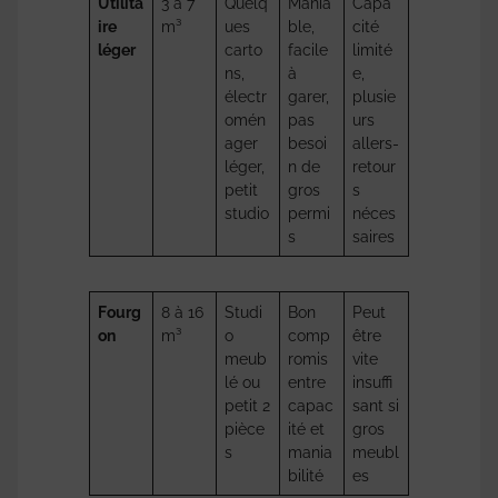
Utilita
3 à 7
Quelq
Mania
Capa
ire
m³
ues
ble,
cité
léger
carto
facile
limité
ns,
à
e,
électr
garer,
plusie
omén
pas
urs
ager
besoi
allers-
léger,
n de
retour
petit
gros
s
studio
permi
néces
s
saires
Fourg
8 à 16
Studi
Bon
Peut
on
m³
o
comp
être
meub
romis
vite
lé ou
entre
insuffi
petit 2
capac
sant si
pièce
ité et
gros
s
mania
meubl
bilité
es