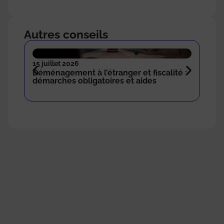
Autres conseils
15 juillet 2026
18 n
Déménagement à l’étranger et fiscalité :
Com
démarches obligatoires et aides
sto