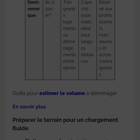
Semi-
80 à
Très
Capa
Réser
remor
100
grand
cité
vé aux
que
m³
s
maxi
profes
loge
male,
sionne
ments
idéal
ls,
ou
pour
man
démé
longu
œuvre
nage
es
s et
ments
distan
accès
d’entr
ces
contra
eprise
ignant
s
Outils pour
estimer le volume
à déménager
En savoir plus
Préparer le terrain pour un chargement
fluide