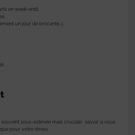
parts en week-end).
es.
ement un jour de brocante…).
).
t
e souvent sous-estimée mais cruciale : savoir si vous
 que pour votre stress.