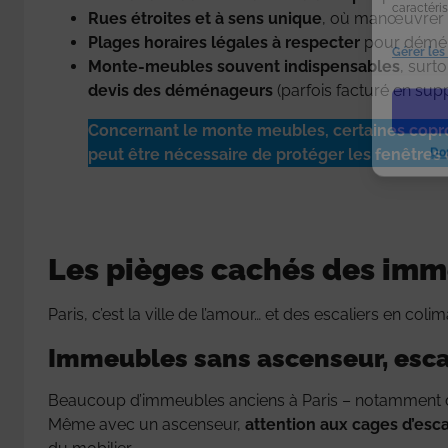
caractéris
Rues étroites et à sens unique
, où manœuvrer un
Plages horaires légales à respecter
pour démé
Gérer les
Monte-meubles souvent indispensables
, surt
devis des déménageurs
(parfois facturé en sup
Concernant le monte meubles, certaines coprop
peut être nécessaire de protéger les fenêtres
Do
Les pièges cachés des imm
Paris, c’est la ville de l’amour… et des escaliers en coli
Immeubles sans ascenseur, escali
Beaucoup d’immeubles anciens à Paris – notamment d
Même avec un ascenseur,
attention aux cages d’esca