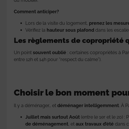
du mobilier.
Comment anticiper?
Lors de la visite du logement,
prenez les mesur
Vérifiez la
hauteur sous plafond
dans les escaliers
Les règlements de copropriété q
Un point
souvent oublié
: certaines copropriétés à Pa
entre 12h et 14h pour “respect du calme”).
Choisir le bon moment pou
Il y a déménager… et
déménager intelligemment
. À P
Juillet mais surtout Août
(entre le 1er et le 20) 
de déménagement
, et
aux travaux d’été
dans ce