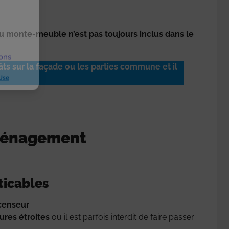
du monte-meuble n’est pas toujours inclus dans le
ions
s sur la façade ou les parties commune et il
Use
éménagement
aticables
scenseur
.
ures étroites
où il est parfois interdit de faire passer