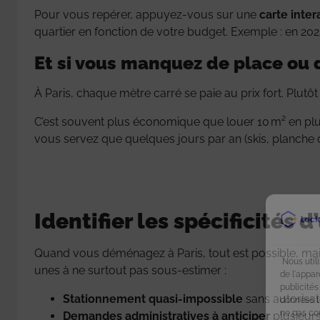
Pour vous repérer, appuyez-vous sur une
carte inte
quartier en fonction de votre budget. Exemple : en 2
Et si vous manquez de place ou 
À Paris, chaque mètre carré se paie au prix fort. Plutô
C’est souvent plus économique que louer 10 m² en plu
vous servez que quelques jours par an (skis, planche d
Identifier les spécificités
Quand vous déménagez à Paris, tout est possible, mais
Nous util
unes à ne surtout pas sous-estimer :
de l'appar
publicités
Stationnement quasi-impossible
sans autorisat
données te
ne pas co
Demandes administratives à anticiper
plusieurs