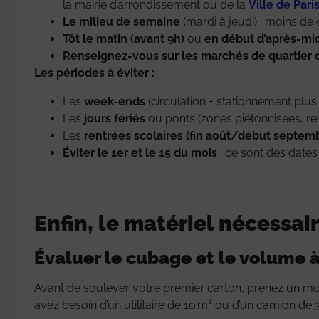
la mairie d’arrondissement ou de la
Ville de Pari
Le milieu de semaine
(mardi à jeudi) : moins de 
Tôt le matin (avant 9h)
ou
en début d’après-mid
Renseignez-vous sur les marchés de quartier
Les périodes à éviter :
Les
week-ends
(circulation + stationnement plus
Les
jours fériés
ou ponts (zones piétonnisées, rest
Les
rentrées scolaires (fin août/début septem
Éviter le 1er et le 15 du mois
: ce sont des date
Enfin, le matériel nécess
Évaluer le cubage et le volume
Avant de soulever votre premier carton, prenez un 
avez besoin d’un utilitaire de 10 m³ ou d’un camion de 