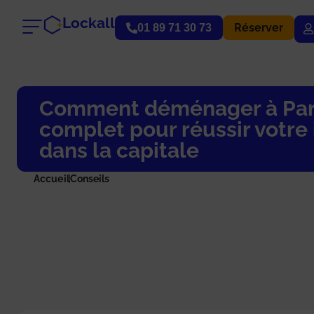
Lockall
Réserver
01 89 71 30 73
Comment déménager à Paris
complet pour réussir votre 
dans la capitale
Accueil
Conseils