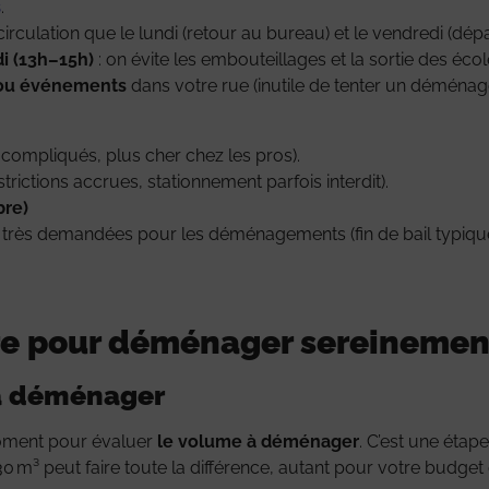
s
.
circulation que le lundi (retour au bureau) et le vendredi (dé
i (13h–15h)
: on évite les embouteillages et la sortie des écol
 ou événements
dans votre rue (inutile de tenter un déménag
 compliqués, plus cher chez les pros).
rictions accrues, stationnement parfois interdit).
bre)
s très demandées pour les déménagements (fin de bail typique
aire pour déménager sereinemen
 à déménager
moment pour évaluer
le volume à déménager
. C’est une étap
30 m³ peut faire toute la différence, autant pour votre budget