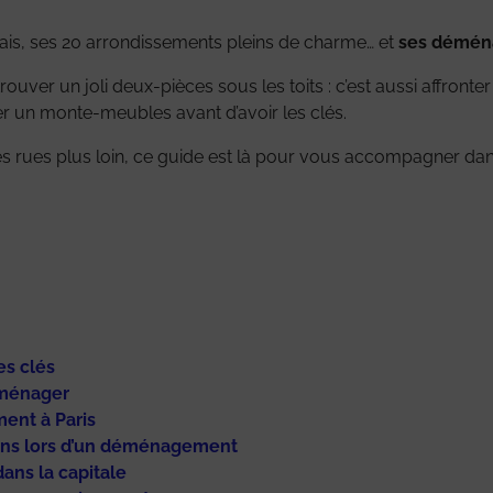
uais, ses 20 arrondissements pleins de charme… et
ses déména
trouver un joli deux-pièces sous les toits : c’est aussi affron
 un monte-meubles avant d’avoir les clés.
es rues plus loin, ce guide est là pour vous accompagner d
es clés
éménager
ment à Paris
ens lors d’un déménagement
ans la capitale