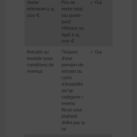
Vente
Prix de
✅ Oui
CGI – a
inférieure à 15
vente total
150 U, 
000 €
(ou quote-
part)
inférieur ou
égal à 15
000 €
Retraité ou
Titulaire
✅ Oui
CGI – a
invalide sous
d’une
150 U, 
conditions de
pension de
revenus
retraite ou
carte
d’invalidité
2e/3e
catégorie +
revenu
fiscal sous
plafond
défini par la
loi