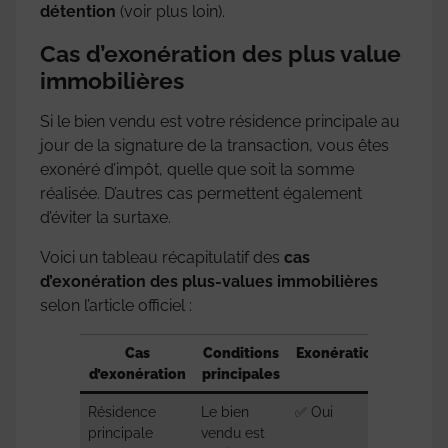
détention
(voir plus loin).
Cas d’exonération des plus value
immobilières
Si le bien vendu est votre résidence principale au
jour de la signature de la transaction, vous êtes
exonéré d’impôt, quelle que soit la somme
réalisée. D’autres cas permettent également
d’éviter la surtaxe.
Voici un tableau récapitulatif des
cas
d’exonération des plus-values immobilières
selon l’article officiel :
Cas
Conditions
Exonération ?
Référ
d’exonération
principales
lég
Résidence
Le bien
✅ Oui
CGI – a
principale
vendu est
150 U, 