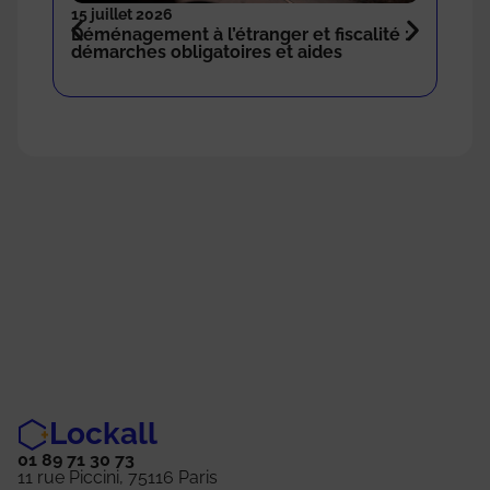
15 juillet 2026
18 n
Déménagement à l’étranger et fiscalité :
Com
démarches obligatoires et aides
sto
Lockall
01 89 71 30 73
11 rue Piccini, 75116 Paris