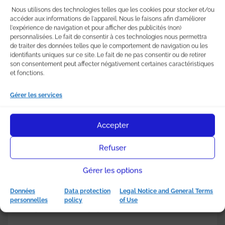
totale au-delà de vingt-deux années de
Nous utilisons des technologies telles que les cookies pour stocker et/ou
détention)
accéder aux informations de l'appareil. Nous le faisons afin d'améliorer
Pour les prélèvements sociaux (exonération
l'expérience de navigation et pour afficher des publicités (non)
totale au-delà de trente ans)
personnalisées. Le fait de consentir à ces technologies nous permettra
de traiter des données telles que le comportement de navigation ou les
A noter :
la dernière année précédant la vente, le
identifiants uniques sur ce site. Le fait de ne pas consentir ou de retirer
délai de détention compte pour le calcul de
son consentement peut affecter négativement certaines caractéristiques
l’abattement pour durée.
et fonctions.
N’hésitez pas à utiliser le simulateur de l’
Agence
Gérer les services
Nationale pour l’Information sur le Logement
pour vérifier les plus values.
Accepter
Refuser
Gérer les options
Quelle imposition sur la
plus-value d’un bien loué
Données
Data protection
Legal Notice and General Terms
personnelles
policy
of Use
ou secondaire ?