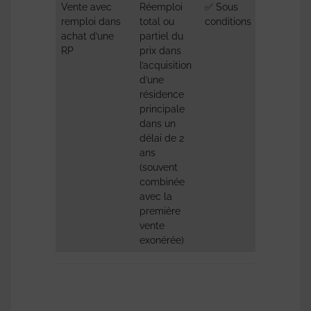
Vente avec
Réemploi
✅ Sous
BOFiP
remploi dans
total ou
conditions
BOI-RF
achat d’une
partiel du
PVI-1
RP
prix dans
30
l’acquisition
d’une
résidence
principale
dans un
délai de 2
ans
(souvent
combinée
avec la
première
vente
exonérée)