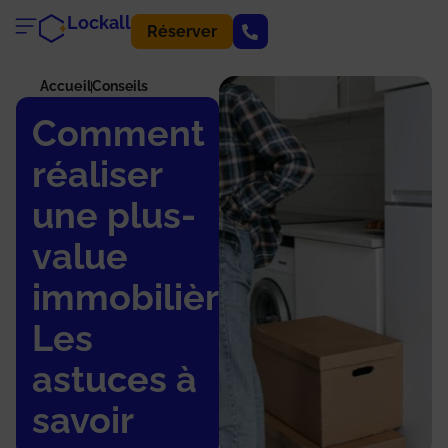
Lockall
Réserver
Accueil
Conseils
Comment
réaliser
une plus-
value
immobilière ?
Les
astuces à
savoir