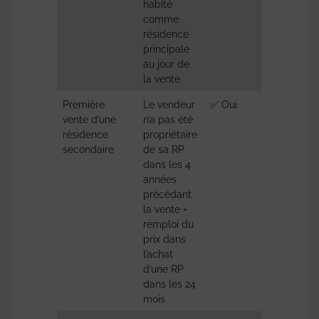
habité
comme
résidence
principale
au jour de
la vente
Première
Le vendeur
✅ Oui
CGI – a
vente d’une
n’a pas été
150 U, 
résidence
propriétaire
bis
secondaire
de sa RP
dans les 4
années
précédant
la vente +
remploi du
prix dans
l’achat
d’une RP
dans les 24
mois