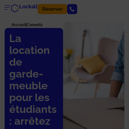
Lockall
Réserver
Accueil
Conseils
La
location
de
garde-
meuble
pour les
étudiants
: arrêtez