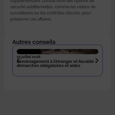
supplémentaire. Lockall offre des options de
sécurité additionnelles, comme les vidéos de
surveillance ou les contrôles d’accès, pour
préserver ces affaires.
Autres conseils
15 juillet 2026
18 n
Déménagement à l’étranger et fiscalité :
Com
démarches obligatoires et aides
sto