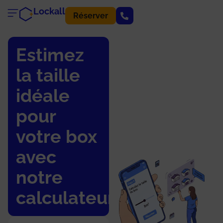
Lockall
Réserver
Estimez
la taille
idéale
pour
votre box
avec
notre
calculateur