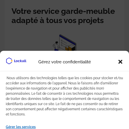
Votre service garde-meuble
adapté à tous vos projets
Gérez votre confidentialité
Une offre adapté à vos besoins
Nous utilisons des technologies telles que les cookies pour stocker et/ou
accéder aux informations de l'appareil. Nous le faisons afin d'améliorer
Box de stockage de 0,5 à 50 m2. Pas de frais
Pa
l'expérience de navigation et pour afficher des publicités (non)
cachés, pas d'engagement et pas de dépôt de
m
personnalisées. Le fait de consentir à ces technologies nous permettra
de traiter des données telles que le comportement de navigation ou les
garantie.
identifiants uniques sur ce site. Le fait de ne pas consentir ou de retirer
son consentement peut affecter négativement certaines caractéristiques
et fonctions.
Gérer les services