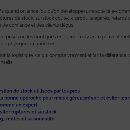
fis quand on lance (ou qu’on développe) une activité e-comm
uptures de stock, surstock coûteux, produits égarés, retards d
e de confiance et des clients déçus.
eprises ou les boutiques en pleine croissance peuvent met
stock physique au quotidien.
 la logistique, ce qui compte vraiment et fait la différence, c
nseils.
tion de stock utilisées par les pros
la bonne approche pour mieux gérer, prévoir et éviter les 
k comme un expert
viter ruptures et surstock
, ventes et saisonnalité