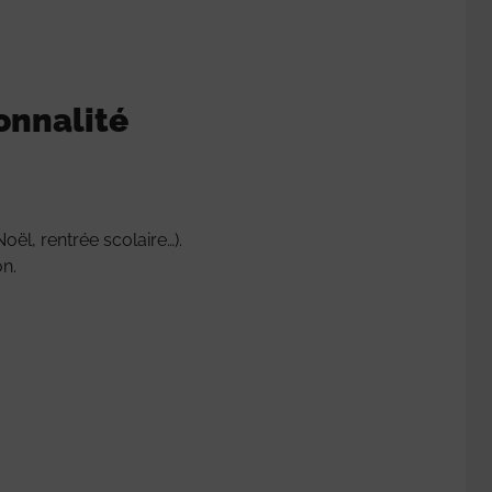
onnalité
ël, rentrée scolaire…).
on.