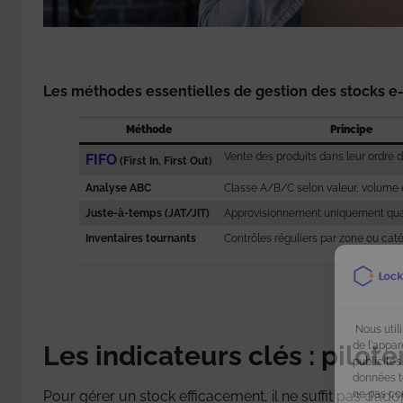
Les méthodes essentielles de gestion des stocks
Méthode
Principe
Vente des produits dans leur ordre d’
FIFO
(First In, First Out)
Analyse ABC
Classe A/B/C selon valeur, volume et
Juste-à-temps (JAT/JIT)
Approvisionnement uniquement qua
Inventaires tournants
Contrôles réguliers par zone ou caté
Nous util
de l'appar
Les indicateurs clés : pilo
publicités
données te
ne pas co
Pour gérer un stock efficacement, il ne suffit pas d’ado