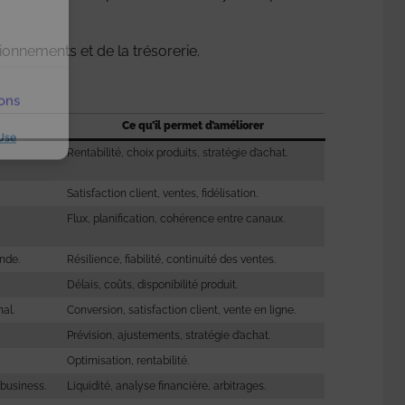
ionnements et de la trésorerie.
ions
Ce qu’il permet d’améliorer
Use
Rentabilité, choix produits, stratégie d’achat.
Satisfaction client, ventes, fidélisation.
Flux, planification, cohérence entre canaux.
ande.
Résilience, fiabilité, continuité des ventes.
Délais, coûts, disponibilité produit.
al.
Conversion, satisfaction client, vente en ligne.
Prévision, ajustements, stratégie d’achat.
Optimisation, rentabilité.
 business.
Liquidité, analyse financière, arbitrages.