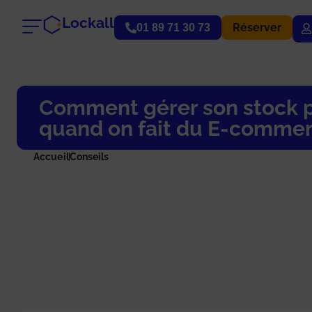
Lockall
Réserver
01 89 71 30 73
Comment gérer son stock 
quand on fait du E-commer
Accueil
Conseils