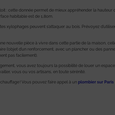
du toit : cette donnée permet de mieux appréhender la hauteur
face habitable est de 1,80m.
insectes xylophages peuvent s’attaquer au bois. Prévoyez d’utili
 une nouvelle pièce à vivre dans cette partie de la maison, cell
faire l’objet d’un renforcement, avec un plancher ou des pann
ment pas facilement).
agement, vous avez toujours la possibilité de louer un espac
iller, vous ou vos artisans, en toute sérénité.
e chauffage ! Vous pouvez faire appel à un
plombier sur Paris