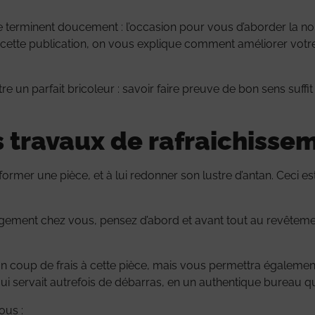
se terminent doucement : l’occasion pour vous d’aborder la n
e cette publication, on vous explique comment améliorer votr
être un parfait bricoleur : savoir faire preuve de bon sens suff
s travaux de rafraichisse
former une pièce, et à lui redonner son lustre d’antan. Ceci 
gement chez vous, pensez d’abord et avant tout au revêtemen
r un coup de frais à cette pièce, mais vous permettra égaleme
i servait autrefois de débarras, en un authentique bureau que 
ous :