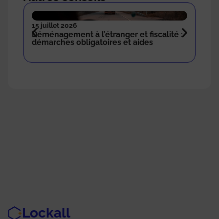
15 juillet 2026
18 n
Déménagement à l’étranger et fiscalité :
Com
démarches obligatoires et aides
sto
Lockall