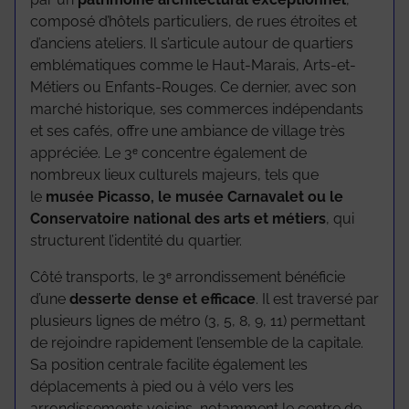
composé d’hôtels particuliers, de rues étroites et
d’anciens ateliers. Il s’articule autour de quartiers
emblématiques comme le Haut-Marais, Arts-et-
Métiers ou Enfants-Rouges. Ce dernier, avec son
marché historique, ses commerces indépendants
et ses cafés, offre une ambiance de village très
appréciée. Le 3ᵉ concentre également de
nombreux lieux culturels majeurs, tels que
le
musée Picasso, le musée Carnavalet ou le
Conservatoire national des arts et métiers
, qui
structurent l’identité du quartier.
Côté transports, le 3ᵉ arrondissement bénéficie
d’une
desserte dense et efficace
. Il est traversé par
plusieurs lignes de métro (3, 5, 8, 9, 11) permettant
de rejoindre rapidement l’ensemble de la capitale.
Sa position centrale facilite également les
déplacements à pied ou à vélo vers les
arrondissements voisins, notamment le centre de