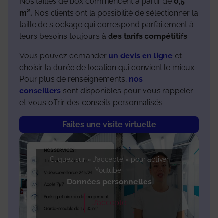
Nos tailles de box commencent à partir de
0,5
m².
Nos clients ont la possibilité de sélectionner la
taille de stockage qui correspond parfaitement à
leurs besoins toujours à
des tarifs compétitifs
.
Vous pouvez demander
un devis en ligne
et
choisir la durée de location qui convient le mieux.
Pour plus de renseignements,
nos
conseillers
sont disponibles pour vous rappeler
et vous offrir des conseils personnalisés
Faites une visite virtuelle
Cliquez sur « J’accepte » pour activer
Youtube
Données personnelles
J’accepte