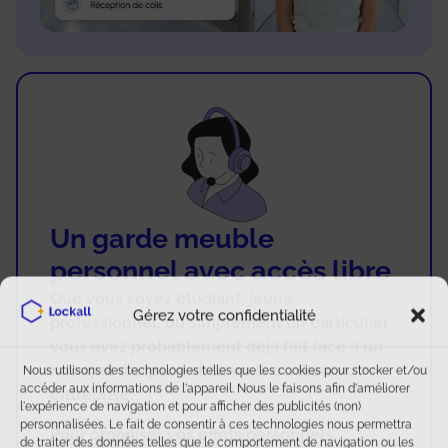
Un garde meuble
personnel avec accès libre
Que vous soyez étudiant, jeune
Gérez votre confidentialité
professionnel, ou simplement un particulier,
vous avez probablement déjà fait face à un
manque d’espace chez vous ou dans votre
Nous utilisons des technologies telles que les cookies pour stocker et/ou
accéder aux informations de l'appareil. Nous le faisons afin d'améliorer
entreprise.
l'expérience de navigation et pour afficher des publicités (non)
personnalisées. Le fait de consentir à ces technologies nous permettra
Pour organiser vos effets personnels,
de traiter des données telles que le comportement de navigation ou les