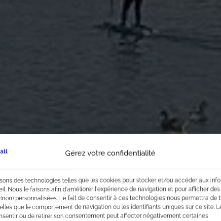
Gérez votre confidentialité
isons des technologies telles que les cookies pour stocker et/ou accéder aux inf
eil. Nous le faisons afin d'améliorer l'expérience de navigation et pour afficher des
 (non) personnalisées. Le fait de consentir à ces technologies nous permettra de t
lles que le comportement de navigation ou les identifiants uniques sur ce site. Le
nsentir ou de retirer son consentement peut affecter négativement certaines