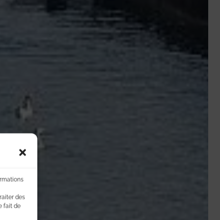
ormations
raiter des
 fait de