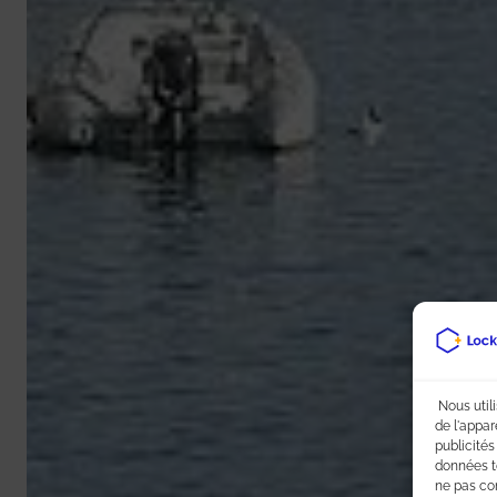
Nous util
de l'appar
publicités
données te
ne pas co