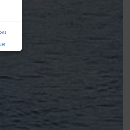
ions
Use