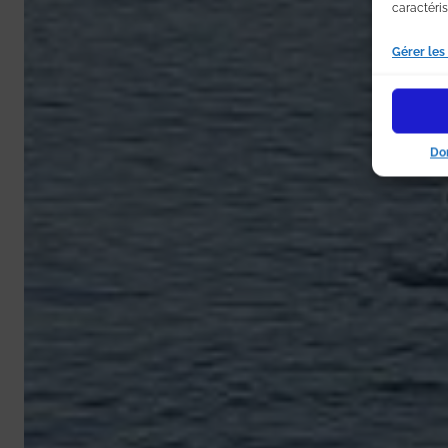
caractéris
Gérer les
Do