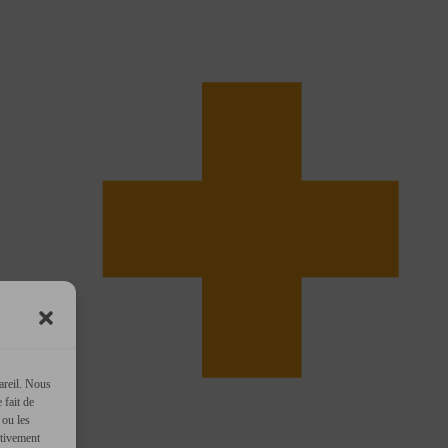
areil. Nous
 fait de
 ou les
ativement