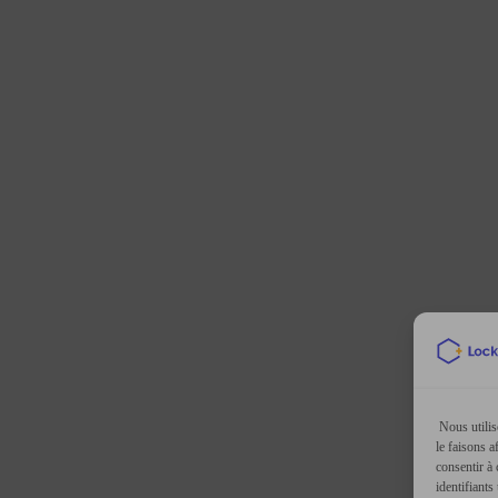
Nous utilis
le faisons a
consentir à
identifiants