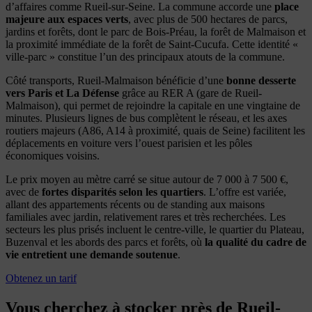
d’affaires comme Rueil-sur-Seine. La commune accorde une
place
majeure aux espaces verts
, avec plus de 500 hectares de parcs,
jardins et forêts, dont le parc de Bois-Préau, la forêt de Malmaison et
la proximité immédiate de la forêt de Saint-Cucufa. Cette identité «
ville-parc » constitue l’un des principaux atouts de la commune.
Côté transports, Rueil-Malmaison bénéficie d’une
bonne desserte
vers Paris et La Défense
grâce au RER A (gare de Rueil-
Malmaison), qui permet de rejoindre la capitale en une vingtaine de
minutes. Plusieurs lignes de bus complètent le réseau, et les axes
routiers majeurs (A86, A14 à proximité, quais de Seine) facilitent les
déplacements en voiture vers l’ouest parisien et les pôles
économiques voisins.
Le prix moyen au mètre carré se situe autour de 7 000 à 7 500 €,
avec de
fortes disparités selon les quartiers
. L’offre est variée,
allant des appartements récents ou de standing aux maisons
familiales avec jardin, relativement rares et très recherchées. Les
secteurs les plus prisés incluent le centre-ville, le quartier du Plateau,
Buzenval et les abords des parcs et forêts, où
la qualité du cadre de
vie entretient une demande soutenue
.
Obtenez un tarif
Vous cherchez à stocker près de Rueil-