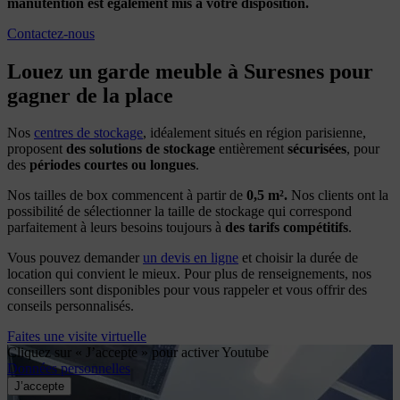
manutention est également mis à votre disposition.
Contactez-nous
Louez un garde meuble à Suresnes pour
gagner de la place
Nos
centres de stockage
, idéalement situés en région parisienne,
proposent
des solutions de stockage
entièrement
sécurisées
, pour
des
périodes courtes ou longues
.
Nos tailles de box commencent à partir de
0,5 m².
Nos clients ont la
possibilité de sélectionner la taille de stockage qui correspond
parfaitement à leurs besoins toujours à
des tarifs compétitifs
.
Vous pouvez demander
un devis en ligne
et choisir la durée de
location qui convient le mieux. Pour plus de renseignements, nos
conseillers sont disponibles pour vous rappeler et vous offrir des
conseils personnalisés.
Faites une visite virtuelle
Cliquez sur « J’accepte » pour activer Youtube
Données personnelles
J’accepte