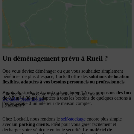
Un déménagement prévu à Rueil ?
Que vous deviez déménager ou que vous souhaitiez simplement
bénéficier de plus d’espace, Lockall offre des
solutions de location
flexibles, adaptées à vos besoins personnels ou professionnels
.
Besoin de stockage à court ou long terme ? Nous proposons
des box
Cliquez sur « J’accepte » pour activer Google maps
de 0,5 m² à 30 m²
, adaptées à tous les besoins de quelques cartons à
Données personnelles
l’entreposage d’un intérieur de maison complet.
J’accepte
Chez Lockall, nous rendons le
self-stockage
encore plus simple
avec
un parking clients
, idéal pour vous garer facilement et
décharger votre véhicule en toute sécurité.
Le matériel de