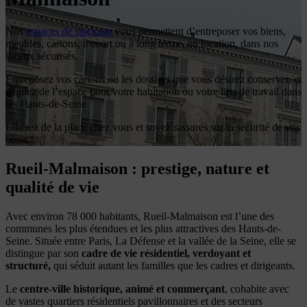
Nos
espaces de stockage
vous permettent d’entreposer vos biens,
meubles, cartons, à court ou à long terme, en location, dans nos
locaux sécurisés.
Entreposez vos cartons ou les dossiers que vous désirez conserver, et
gagnez de l’espace pour votre habitation ou votre lieu de travail dans
les Hauts-de-Seine
Libérez de la place chez vous et soyez rassurés sur la sécurité de vos
biens !
Rueil-Malmaison : prestige, nature et
qualité de vie
Avec environ 78 000 habitants, Rueil-Malmaison est l’une des
communes les plus étendues et les plus attractives des Hauts-de-
Seine. Située entre Paris, La Défense et la vallée de la Seine, elle se
distingue par son
cadre de vie résidentiel, verdoyant et
structuré,
qui séduit autant les familles que les cadres et dirigeants.
Le
centre-ville historique, animé et commerçant
, cohabite avec
de vastes quartiers résidentiels pavillonnaires et des secteurs