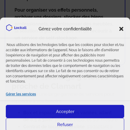
Pour organiser vos effets personnels,
archiver vos dossiers, stocker des biens
professionnels, ou entreposer des meubles,
Gérez votre confidentialité
la solution la plus pratique est de recourir à
un service de self-stockage.
Nous utilisons des technologies telles que les cookies pour stocker et/ou
01 89 71 30 73
accéder aux informations de l'appareil. Nous le faisons afin d'améliorer
l'expérience de navigation et pour afficher des publicités (non)
personnalisées. Le fait de consentir à ces technologies nous permettra
de traiter des données telles que le comportement de navigation ou les
identifiants uniques sur ce site. Le fait de ne pas consentir ou de retirer
Un self-stockage 5 étoiles
son consentement peut affecter négativement certaines caractéristiques
et fonctions.
proche de Clamart
Lockall offre une large gamme de services pour
Gérer les services
répondre à vos besoins :
Accepter
Box et espaces de tailles variées, allant
de 0,5 à 30m²
pour les espaces sur mesure.
Refuser
Contrat de location flexible
, s’adaptant à