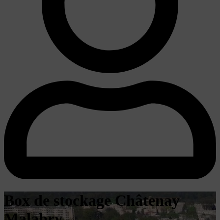
Box de stockage Châtenay
Malabry