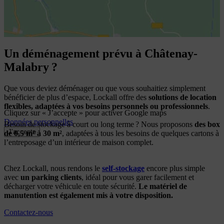
Un déménagement prévu à Châtenay-
Malabry ?
Que vous deviez déménager ou que vous souhaitiez simplement
bénéficier de plus d’espace, Lockall offre des
solutions de location
flexibles, adaptées à vos besoins personnels ou professionnels
.
Cliquez sur « J’accepte » pour activer Google maps
Données personnelles
Besoin de stockage à court ou long terme ? Nous proposons
des box
J’accepte
de 0,5 m² à 30 m²
, adaptées à tous les besoins de quelques cartons à
l’entreposage d’un intérieur de maison complet.
Chez Lockall, nous rendons le
self-stockage
encore plus simple
avec
un parking clients
, idéal pour vous garer facilement et
décharger votre véhicule en toute sécurité.
Le matériel de
manutention est également mis à votre disposition.
Contactez-nous