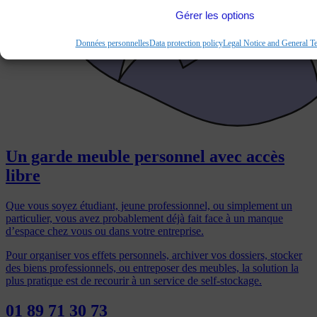
Gérer les options
Données personnelles
Data protection policy
Legal Notice and General T
Un garde meuble personnel avec accès
libre
Que vous soyez étudiant, jeune professionnel, ou simplement un
particulier, vous avez probablement déjà fait face à un manque
d’espace chez vous ou dans votre entreprise.
Pour organiser vos effets personnels, archiver vos dossiers, stocker
des biens professionnels, ou entreposer des meubles, la solution la
plus pratique est de recourir à un service de self-stockage.
01 89 71 30 73