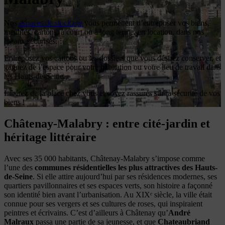
Nos
espaces de stockage
vous permettent d’entreposer vos biens,
meubles, cartons, à court ou à long terme, en location, dans nos
locaux sécurisés.
Entreposez vos cartons ou les dossiers que vous désirez conserver, et
gagnez de l’espace pour votre habitation ou votre lieu de travail dans
les Hauts-de-Seine.
Libérez de la place chez vous et soyez rassurés sur la sécurité de vos
biens !
Châtenay-Malabry : entre cité-jardin et
héritage littéraire
Avec ses 35 000 habitants, Châtenay-Malabry s’impose comme
l’une des
communes résidentielles les plus attractives des Hauts-
de-Seine
. Si elle attire aujourd’hui par ses résidences modernes, ses
quartiers pavillonnaires et ses espaces verts, son histoire a façonné
son identité bien avant l’urbanisation. Au XIXᵉ siècle, la ville était
connue pour ses vergers et ses cultures de roses, qui inspiraient
peintres et écrivains. C’est d’ailleurs à Châtenay qu’
André
Malraux
passa une partie de sa jeunesse, et que
Chateaubriand