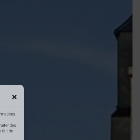
ormations
raiter des
 fait de