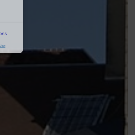
ions
Use