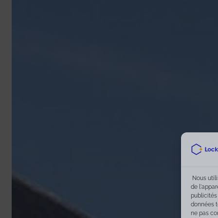
Nous util
de l'appar
publicités
données te
ne pas co