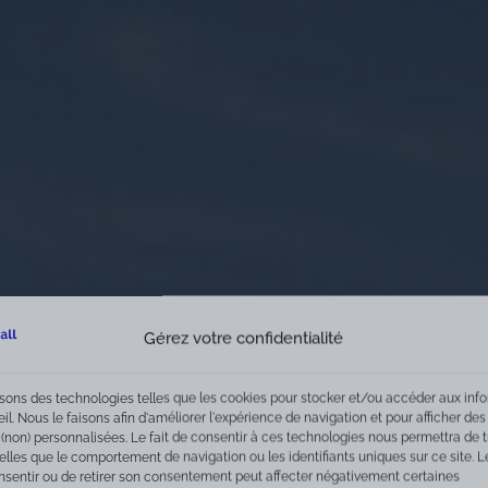
Gérez votre confidentialité
isons des technologies telles que les cookies pour stocker et/ou accéder aux inf
eil. Nous le faisons afin d'améliorer l'expérience de navigation et pour afficher des
 (non) personnalisées. Le fait de consentir à ces technologies nous permettra de t
lles que le comportement de navigation ou les identifiants uniques sur ce site. Le
nsentir ou de retirer son consentement peut affecter négativement certaines