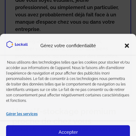
Que vous soyez étudiant, jeune
professionnel, ou simplement un particulier,
vous avez probablement déjà fait face à un
manque d’espace chez vous ou dans votre
entreprise.
Pour organiser vos effets personnels,
Gérez votre confidentialité
archiver vos dossiers, stocker des biens
professionnels, ou entreposer des meubles,
Nous utilisons des technologies telles que les cookies pour stocker et/ou
la solution la plus pratique est de recourir à
accéder aux informations de l'appareil. Nous le faisons afin d'améliorer
un service de self-stockage.
l'expérience de navigation et pour afficher des publicités (non)
personnalisées. Le fait de consentir à ces technologies nous permettra
01 89 71 30 73
de traiter des données telles que le comportement de navigation ou les
identifiants uniques sur ce site. Le fait de ne pas consentir ou de retirer
son consentement peut affecter négativement certaines caractéristiques
et fonctions.
Un self-stockage premium
Gérer les services
proche de chez vous
Lockall offre une large gamme de services pour
Accepter