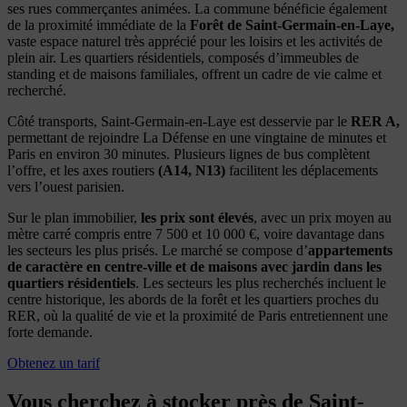
ses rues commerçantes animées. La commune bénéficie également
de la proximité immédiate de la
Forêt de Saint-Germain-en-Laye
,
vaste espace naturel très apprécié pour les loisirs et les activités de
plein air. Les quartiers résidentiels, composés d’immeubles de
standing et de maisons familiales, offrent un cadre de vie calme et
recherché.
Côté transports, Saint-Germain-en-Laye est desservie par le
RER A,
permettant de rejoindre
La Défense
en une vingtaine de minutes et
Paris
en environ 30 minutes. Plusieurs lignes de bus complètent
l’offre, et les axes routiers
(A14, N13)
facilitent les déplacements
vers l’ouest parisien.
Sur le plan immobilier,
les prix sont élevés
, avec un prix moyen au
mètre carré compris entre 7 500 et 10 000 €, voire davantage dans
les secteurs les plus prisés. Le marché se compose d’
appartements
de caractère en centre-ville et de maisons avec jardin dans les
quartiers résidentiels
. Les secteurs les plus recherchés incluent le
centre historique, les abords de la forêt et les quartiers proches du
RER, où la qualité de vie et la proximité de Paris entretiennent une
forte demande.
Obtenez un tarif
Vous cherchez à stocker près de Saint-