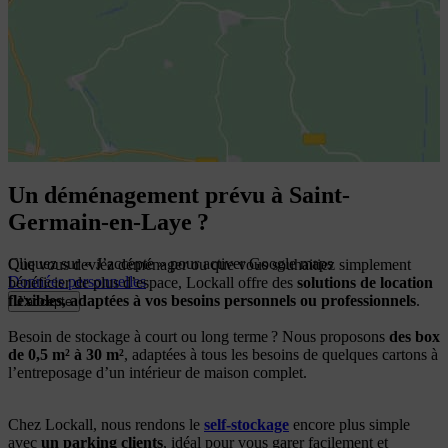
Un déménagement prévu à Saint-
Germain-en-Laye ?
Cliquez sur « J’accepte » pour activer Google maps
Que vous deviez déménager ou que vous souhaitiez simplement
Données personnelles
bénéficier de plus d’espace, Lockall offre des
solutions de location
flexibles, adaptées à vos besoins personnels ou professionnels
.
J’accepte
Besoin de stockage à court ou long terme ? Nous proposons
des box
de 0,5 m² à 30 m²
, adaptées à tous les besoins de quelques cartons à
l’entreposage d’un intérieur de maison complet.
Chez Lockall, nous rendons le
self-stockage
encore plus simple
avec
un parking clients
, idéal pour vous garer facilement et