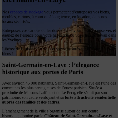
Nos
espaces de stockage
vous permettent d’entreposer vos biens,
meubles, cartons, à court ou à long terme, en location, dans nos
locaux sécurisés.
Entreposez vos cartons ou les dossiers que vous désirez conserver, et
gagnez de l’espace pour votre habitation ou votre lieu de travail dans
les Yvelines.
Libérez de la place chez vous et soyez rassurés sur la sécurité de vos
biens !
Saint-Germain-en-Laye : l’élégance
historique aux portes de Paris
Avec environ 45 000 habitants, Saint-Germain-en-Laye est l’une des
communes les plus prestigieuses de l’ouest parisien. Située à
proximité de
Maisons-Laffitte
et de
Le Pecq
, elle séduit par son
patrimoine, son cadre verdoyant et sa
forte attractivité résidentielle
auprès des familles et des cadres.
L’aménagement de la ville s’organise autour de son centre
historique, dominé par le
Château de Saint-Germain-en-Laye
et