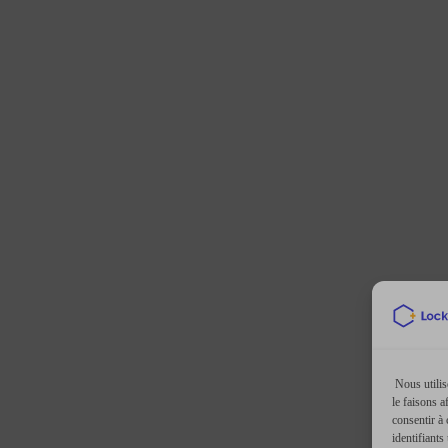
Nous utilis
le faisons a
consentir à
identifiants