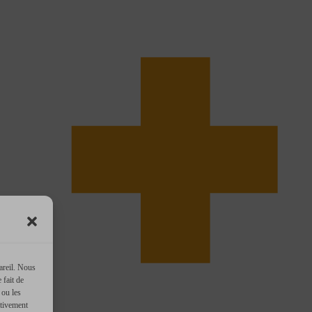
areil. Nous
 fait de
 ou les
ativement