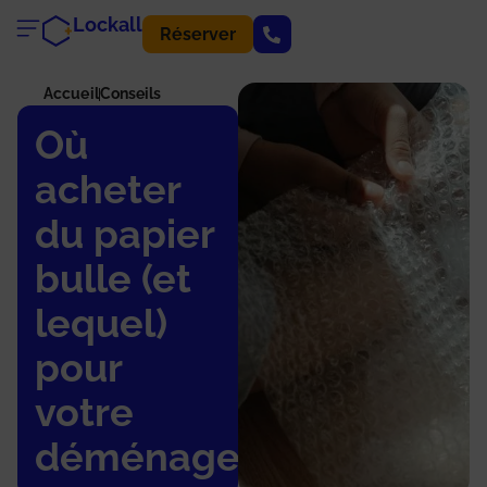
Lockall
Réserver
Accueil
Conseils
Où
acheter
du papier
bulle (et
lequel)
pour
votre
déménagement ?