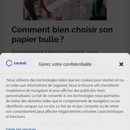
Comment bien choisir son
papier bulle ?
Pour répondre à tous vos besoins, vous
trouverez sur le marché une multitude de
Gérez votre confidentialité
différents modèles de papier à bulles. Proposé en
différentes épaisseurs pour vous permettre de
mettre en sécurité vos objets les plus fragiles
Nous utilisons des technologies telles que les cookies pour stocker et/ou
accéder aux informations de l'appareil. Nous le faisons afin d'améliorer
comme des miroirs ou encore votre
l'expérience de navigation et pour afficher des publicités (non)
électroménager, les rouleaux peuvent également
personnalisées. Le fait de consentir à ces technologies nous permettra
vous être proposés en plusieurs dimensions.
de traiter des données telles que le comportement de navigation ou les
identifiants uniques sur ce site. Le fait de ne pas consentir ou de retirer
son consentement peut affecter négativement certaines caractéristiques
Il est dès lors important de savoir le choisir :
et fonctions.
Pour vos objets les plus légers, optez
Gérer les services