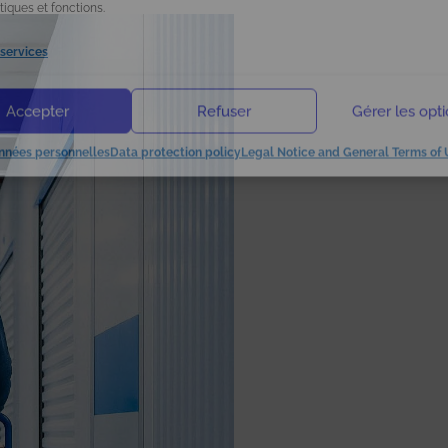
tiques et fonctions.
 services
Accepter
Refuser
Gérer les opt
nnées personnelles
Data protection policy
Legal Notice and General Terms of 