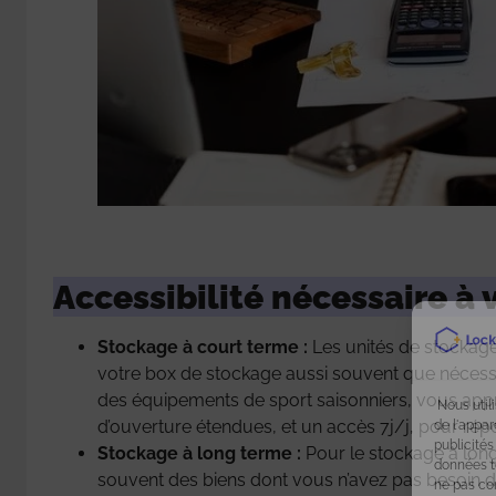
Accessibilité nécessaire à 
Stockage à court terme :
Les unités de stockage
votre box de stockage aussi souvent que nécessai
des équipements de sport saisonniers, vous app
Nous util
d’ouverture étendues, et un accès 7j/j, pour rép
de l'appar
publicités
Stockage à long terme :
Pour le stockage à long 
données te
souvent des biens dont vous n’avez pas besoin d
ne pas co